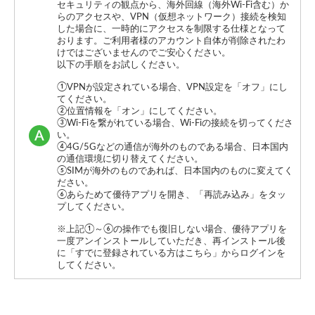
セキュリティの観点から、海外回線（海外Wi-Fi含む）か
らのアクセスや、VPN（仮想ネットワーク）接続を検知
した場合に、一時的にアクセスを制限する仕様となって
おります。ご利用者様のアカウント自体が削除されたわ
けではございませんのでご安心ください。
以下の手順をお試しください。
①VPNが設定されている場合、VPN設定を「オフ」にし
てください。
②位置情報を「オン」にしてください。
③Wi-Fiを繋がれている場合、Wi-Fiの接続を切ってくださ
い。
④4G/5Gなどの通信が海外のものである場合、日本国内
の通信環境に切り替えてください。
⑤SIMが海外のものであれば、日本国内のものに変えてく
ださい。
⑥あらためて優待アプリを開き、「再読み込み」をタッ
プしてください。
※上記①～⑥の操作でも復旧しない場合、優待アプリを
一度アンインストールしていただき、再インストール後
に「すでに登録されている方はこちら」からログインを
してください。